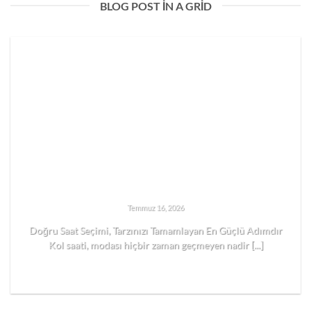
BLOG POST IN A GRID
Temmuz 16, 2026
Doğru Saat Seçimi, Tarzınızı Tamamlayan En Güçlü Adımdır
Kol saati, modası hiçbir zaman geçmeyen nadir [...]
READ MORE