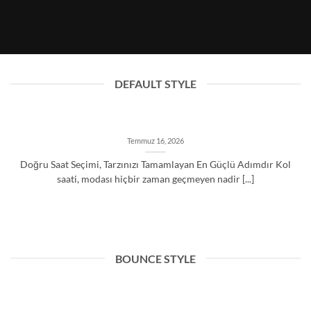
S
Temmuz 16, 2026
DEFAULT STYLE
Temmuz 16, 2026
Doğru Saat Seçimi, Tarzınızı Tamamlayan En Güçlü Adımdır Kol
saati, modası hiçbir zaman geçmeyen nadir [...]
BOUNCE STYLE