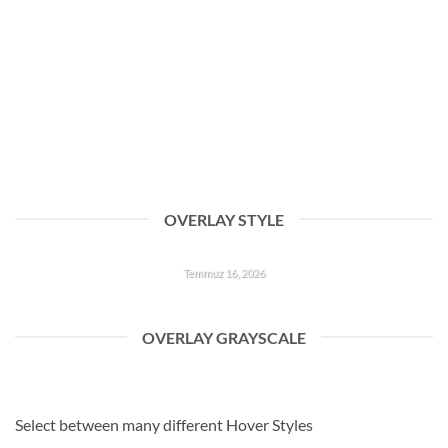
Etasaatmodelleri ile Zamanı Tarzınıza Dönüştürün
Mayıs 23, 2026
Saat: Tarzın En Güçlü Tamamlayıcısı Bir kombini gerçekten
tamamlayan şey detaylardır. Saat ise bu detayların [...]
OVERLAY STYLE
Temmuz 16, 2026
Doğru Saat Seçimi, Tarzınızı Tamamlayan En Güçlü Adımdır
Kol saati, modası hiçbir zaman geçmeyen nadir [...]
OVERLAY GRAYSCALE
Temmuz 16, 2026
Select between many different Hover Styles
Doğru Saat Seçimi, Tarzınızı Tamamlayan En Güçlü Adımdır
Kol saati, modası hiçbir zaman geçmeyen nadir [...]