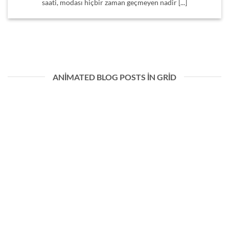
saati, modası hiçbir zaman geçmeyen nadir [...]
ANIMATED BLOG POSTS IN GRID
Temmuz 16, 2026
Doğru Saat Seçimi, Tarzınızı Tamamlayan En Güçlü Adımdır Kol
saati, modası hiçbir zaman geçmeyen nadir [...]
Saat Modası Değişir, Kaliteli Seçimler Her Zaman Kazandırır |
Etasaatmodelleri
Haziran 27, 2026
Doğru Saat, Zamansız Bir Yatırımdır Moda her sezon değişebilir.