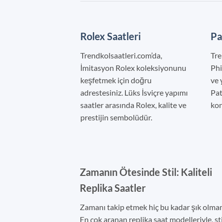
Rolex Saatleri
Pa
Trendkolsaatleri.com’da,
Tre
İmitasyon Rolex koleksiyonunu
Phi
keşfetmek için doğru
ve 
adrestesiniz. Lüks İsviçre yapımı
Pat
saatler arasında Rolex, kalite ve
kon
prestijin sembolüdür.
Zamanın Ötesinde Stil: Kaliteli
Replika Saatler
Zamanı takip etmek hiç bu kadar şık olmam
En çok aranan replika saat modelleriyle, sti