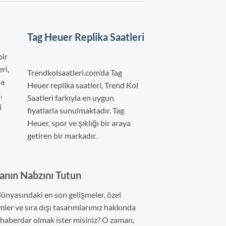
Tag Heuer Replika Saatleri
bir
ri,
Trendkolsaatleri.com’da Tag
la
Heuer replika saatleri, Trend Kol
,
Saatleri farkıyla en uygun
i
fiyatlarla sunulmaktadır. Tag
Heuer, spor ve şıklığı bir araya
getiren bir markadır.
nın Nabzını Tutun
dünyasındaki en son gelişmeler, özel
mler ve sıra dışı tasarımlarımız hakkında
z haberdar olmak ister misiniz? O zaman,