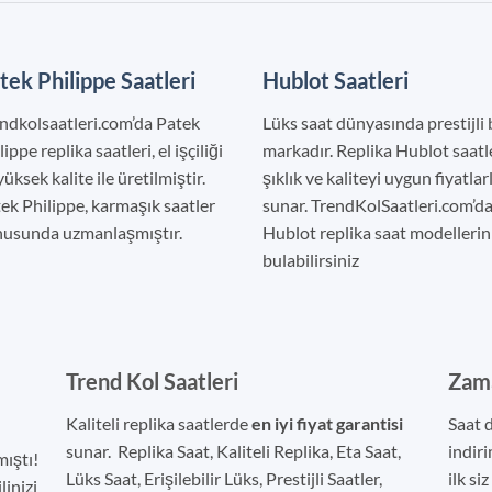
tek Philippe Saatleri
Hublot Saatleri
ndkolsaatleri.com’da Patek
Lüks saat dünyasında prestijli 
lippe replika saatleri, el işçiliği
markadır. Replika Hublot saatle
yüksek kalite ile üretilmiştir.
şıklık ve kaliteyi uygun fiyatlar
ek Philippe, karmaşık saatler
sunar. TrendKolSaatleri.com’da
usunda uzmanlaşmıştır.
Hublot replika saat modellerin
bulabilirsiniz
Trend Kol Saatleri
Zama
Kaliteli replika saatlerde
en iyi fiyat garantisi
Saat 
sunar. Replika Saat, Kaliteli Replika, Eta Saat,
indiri
ıştı!
Lüks Saat, Erişilebilir Lüks, Prestijli Saatler,
ilk si
linizi