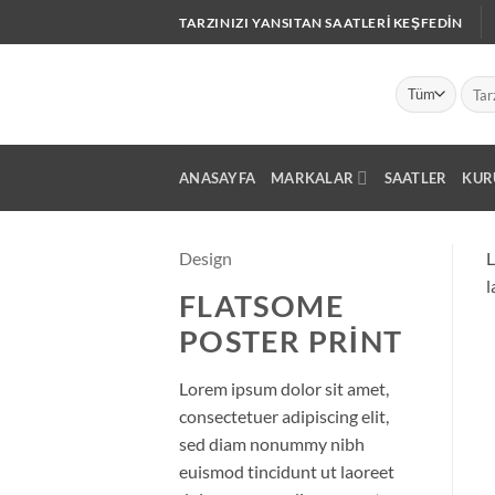
İçeriğe
TARZINIZI YANSITAN SAATLERI KEŞFEDIN
atla
Ara:
ANASAYFA
MARKALAR
SAATLER
KUR
Design
L
l
FLATSOME
POSTER PRINT
Lorem ipsum dolor sit amet,
consectetuer adipiscing elit,
sed diam nonummy nibh
euismod tincidunt ut laoreet