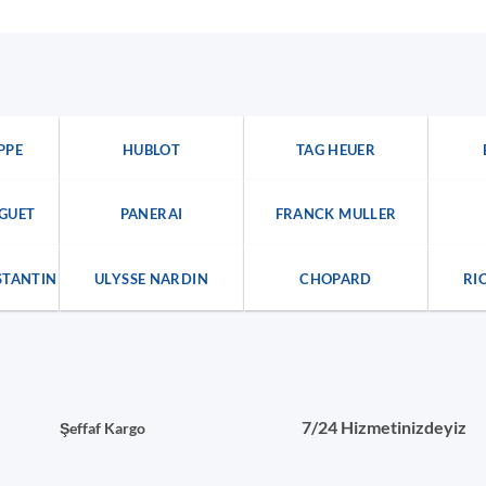
PPE
HUBLOT
TAG HEUER
GUET
PANERAI
FRANCK MULLER
STANTIN
ULYSSE NARDIN
CHOPARD
RI
7/24 Hizmetinizdeyiz
Şeffaf Kargo