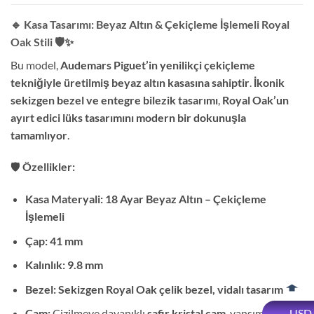
🔹 Kasa Tasarımı: Beyaz Altın & Çekiçleme İşlemeli Royal
Oak Stili
🛡️✨
Bu model,
Audemars Piguet’in yenilikçi çekiçleme
tekniğiyle üretilmiş beyaz altın kasasına sahiptir
.
İkonik
sekizgen bezel ve entegre bilezik tasarımı
,
Royal Oak’un
ayırt edici lüks tasarımını modern bir dokunuşla
tamamlıyor
.
🛡️
Özellikler:
Kasa Materyali:
18 Ayar Beyaz Altın – Çekiçleme
İşlemeli
Çap:
41 mm
Kalınlık:
9.8 mm
Bezel:
Sekizgen Royal Oak çelik bezel, vidalı tasarım
USD
Cam:
Çizilmeye dayanıklı
safir kristal cam
, yansımayı