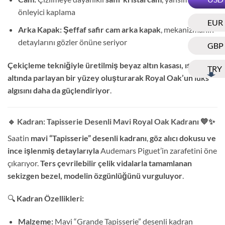
önleyici kaplama
EUR
Arka Kapak:
Şeffaf safir cam arka kapak
, mekanizmanın
detaylarını gözler önüne seriyor
GBP
Çekiçleme tekniğiyle üretilmiş beyaz altın kasası, ışık
TRY
altında parlayan bir yüzey oluşturarak Royal Oak’un lüks
algısını daha da güçlendiriyor
.
🔹 Kadran: Tapisserie Desenli Mavi Royal Oak Kadranı
💙✨
Saatin
mavi “Tapisserie” desenli kadranı
,
göz alıcı dokusu ve
ince işlenmiş detaylarıyla
Audemars Piguet’in zarafetini öne
çıkarıyor.
Ters çevrilebilir çelik vidalarla tamamlanan
sekizgen bezel, modelin özgünlüğünü vurguluyor
.
🔍
Kadran Özellikleri:
Malzeme:
Mavi “Grande Tapisserie” desenli kadran