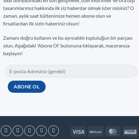
Saat dünyasındaki en son gelişmeler, özel indirimler ve sıra dışı
tasarımlarımız hakkında ilk siz haberdar olmak ister misiniz? O
zaman, aylık saat bültenimize hemen abone olun ve
fırsatlardan ilk sizin haberiniz olsun!
Zamanı doğru kullanın ve bu ayrıcalıklı topluluğun bir parçası
olun. Aşağıdaki 'Abone Ol' butonuna tıklayarak, maceranıza
başlayın!
Visa
BitCoin
MasterC
W
U