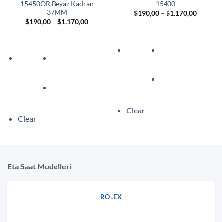
15450OR Beyaz Kadran
15400
37MM
Fiyat
$
190,00
–
$
1.170,00
aralığı:
Fiyat
$
190,00
–
$
1.170,00
$190,00
aralığı:
-
$190,00
$1.170,
-
$1.170,00
Clear
Clear
Eta Saat Modelleri
ROLEX