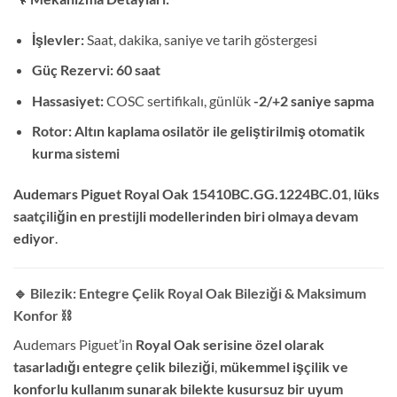
İşlevler:
Saat, dakika, saniye ve tarih göstergesi
Güç Rezervi:
60 saat
Hassasiyet:
COSC sertifikalı, günlük
-2/+2 saniye sapma
Rotor:
Altın kaplama osilatör ile geliştirilmiş otomatik
kurma sistemi
Audemars Piguet Royal Oak 15410BC.GG.1224BC.01
,
lüks
saatçiliğin en prestijli modellerinden biri olmaya devam
ediyor
.
🔹 Bilezik: Entegre Çelik Royal Oak Bileziği & Maksimum
Konfor
⛓️
Audemars Piguet’in
Royal Oak serisine özel olarak
tasarladığı entegre çelik bileziği
,
mükemmel işçilik ve
konforlu kullanım sunarak bilekte kusursuz bir uyum