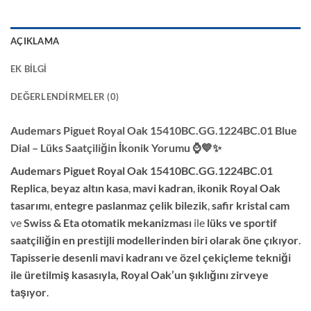
AÇIKLAMA
EK BILGI
DEĞERLENDIRMELER (0)
Audemars Piguet Royal Oak 15410BC.GG.1224BC.01 Blue
Dial – Lüks Saatçiliğin İkonik Yorumu
⌚💙✨
Audemars Piguet Royal Oak 15410BC.GG.1224BC.01
Replica
,
beyaz altın kasa
,
mavi kadran
,
ikonik Royal Oak
tasarımı
,
entegre paslanmaz çelik bilezik
,
safir kristal cam
ve
Swiss & Eta otomatik mekanizması
ile
lüks ve sportif
saatçiliğin en prestijli modellerinden biri olarak öne çıkıyor
.
Tapisserie desenli mavi kadranı ve özel çekiçleme tekniği
ile üretilmiş kasasıyla, Royal Oak’un şıklığını zirveye
taşıyor
.