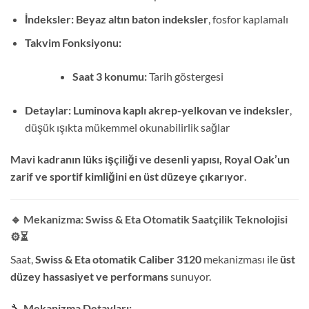
İndeksler:
Beyaz altın baton indeksler
, fosfor kaplamalı
Takvim Fonksiyonu:
Saat 3 konumu:
Tarih göstergesi
Detaylar:
Luminova kaplı akrep-yelkovan ve indeksler
,
düşük ışıkta mükemmel okunabilirlik sağlar
Mavi kadranın lüks işçiliği ve desenli yapısı, Royal Oak’un
zarif ve sportif kimliğini en üst düzeye çıkarıyor
.
🔹 Mekanizma: Swiss & Eta Otomatik Saatçilik Teknolojisi
⚙️⏳
Saat,
Swiss & Eta otomatik Caliber 3120
mekanizması ile
üst
düzey hassasiyet ve performans
sunuyor.
🔧
Mekanizma Detayları: