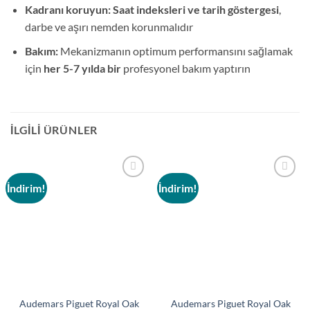
Kadranı koruyun:
Saat indeksleri ve tarih göstergesi
,
darbe ve aşırı nemden korunmalıdır
Bakım:
Mekanizmanın optimum performansını sağlamak
için
her 5-7 yılda bir
profesyonel bakım yaptırın
İLGILI ÜRÜNLER
İndirim!
İndirim!
Add to
Add to
wishlist
wishlist
Audemars Piguet Royal Oak
Audemars Piguet Royal Oak