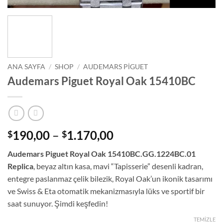
ANA SAYFA
/
SHOP
/
AUDEMARS PIGUET
Audemars Piguet Royal Oak 15410BC
Fiyat
190,00
–
1.170,00
$
$
aralığı:
Audemars Piguet Royal Oak 15410BC.GG.1224BC.01
$190,00
Replica
, beyaz altın kasa, mavi “Tapisserie” desenli kadran,
-
entegre paslanmaz çelik bilezik, Royal Oak’un ikonik tasarımı
$1.170,00
ve Swiss & Eta otomatik mekanizmasıyla lüks ve sportif bir
saat sunuyor. Şimdi keşfedin!
TEMIZLE