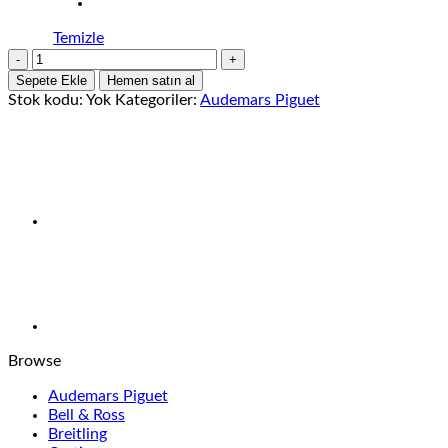
Temizle
Audemars
Piguet
Sepete Ekle
Hemen satın al
Royal
Stok kodu:
Yok
Kategoriler:
Audemars Piguet
Oak
Chronograph
26331OR
adet
Browse
Audemars Piguet
Bell & Ross
Breitling