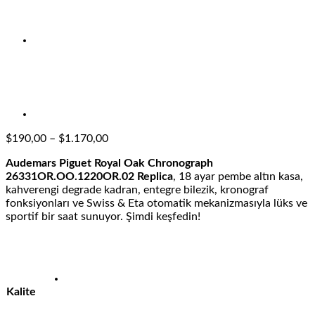
Fiyat
$
190,00
–
$
1.170,00
aralığı:
Audemars Piguet Royal Oak Chronograph
$190,00
26331OR.OO.1220OR.02 Replica
, 18 ayar pembe altın kasa,
-
kahverengi degrade kadran, entegre bilezik, kronograf
$1.170,00
fonksiyonları ve Swiss & Eta otomatik mekanizmasıyla lüks ve
sportif bir saat sunuyor. Şimdi keşfedin!
Kalite