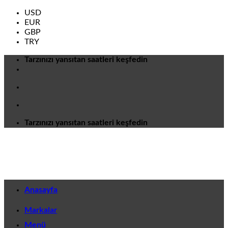
USD
EUR
GBP
TRY
İçeriğe
Tarzınızı yansıtan saatleri keşfedin
atla
Tarzınızı yansıtan saatleri keşfedin
Anasayfa
Markalar
Menü