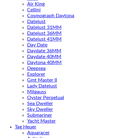
Air King
Cellini
Cosmograph Daytona
Datejust
Datejust 31MM
Datejust 36MM
Datejust 41MM
Day Date
Daydate 36MM
Daydate 40MM
Daytona 40MM
Deepsea
Explorer
Gmt Master II
Lady Datejust
Milgauss
Oyster Perpetual
Sea Dweller
Sky Dweller
Submariner
Yacht Master
Tag Heuer
Aquaracer