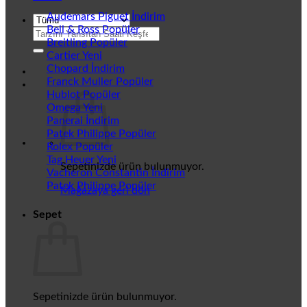
Audemars Piguet
Bell & Ross
Ara:
Breitling
Cartier
Chopard
Franck Muller
Hublot
Omega
Panerai
Patek Philippe
Rolex
Tag Heuer
Sepetinizde ürün bulunmuyor.
Vacheron Constantin
Patek Philippe
Mağazaya geri dön
Sepet
Sepetinizde ürün bulunmuyor.