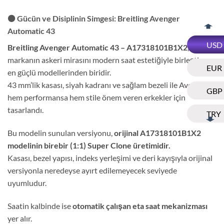
⚫ Gücün ve Disiplinin Simgesi: Breitling Avenger
Automatic 43
USD
Breitling Avenger Automatic 43 – A17318101B1X2
,
markanın askeri mirasını modern saat estetiğiyle birleştiren
EUR
en güçlü modellerinden biridir.
43 mm’lik kasası, siyah kadranı ve sağlam bezeli ile Avenger,
GBP
hem performansa hem stile önem veren erkekler için
tasarlandı.
TRY
Bu modelin sunulan versiyonu,
orijinal A17318101B1X2
modelinin birebir (1:1) Super Clone üretimidir.
Kasası, bezel yapısı, indeks yerleşimi ve deri kayışıyla orijinal
versiyonla neredeyse ayırt edilemeyecek seviyede
uyumludur.
Saatin kalbinde ise
otomatik çalışan eta saat mekanizması
yer alır.