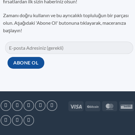
fırsatlardan ilk sizin haberiniz olsun!
Zamanı doğru kullanın ve bu ayrıcalıklı topluluğun bir parçası
olun. Aşağıdaki 'Abone Ol' butonuna tıklayarak, maceranıza
başlayın!
Visa
BitCoin
MasterC
W
U