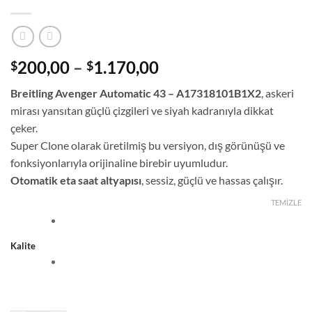
Fiyat
200,00
–
1.170,00
$
$
aralığı:
Breitling Avenger Automatic 43 – A17318101B1X2
, askeri
$200,00
mirası yansıtan güçlü çizgileri ve siyah kadranıyla dikkat
-
çeker.
$1.170,00
Super Clone olarak üretilmiş bu versiyon, dış görünüşü ve
fonksiyonlarıyla orijinaline birebir uyumludur.
Otomatik eta saat altyapısı
, sessiz, güçlü ve hassas çalışır.
TEMIZLE
Kalite