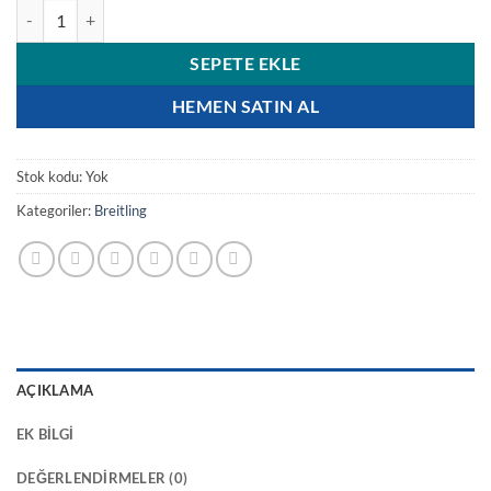
Breitling Avenger Automatic 43 A17318101B1X2 | Super Clone adet
SEPETE EKLE
HEMEN SATIN AL
Stok kodu:
Yok
Kategoriler:
Breitling
AÇIKLAMA
EK BILGI
DEĞERLENDIRMELER (0)