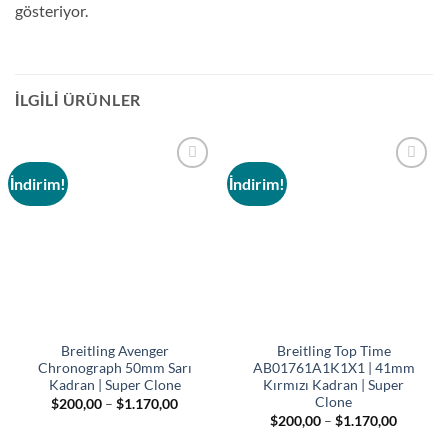
gösteriyor.
İLGILI ÜRÜNLER
İndirim!
İndirim!
Add to
Add to
wishlist
wishlist
Breitling Avenger
Breitling Top Time
Chronograph 50mm Sarı
AB01761A1K1X1 | 41mm
Kadran | Super Clone
Kırmızı Kadran | Super
Clone
Fiyat
$
200,00
–
$
1.170,00
aralığı:
Fiyat
$
200,00
–
$
1.170,00
$200,00
aralığı:
-
$200,00