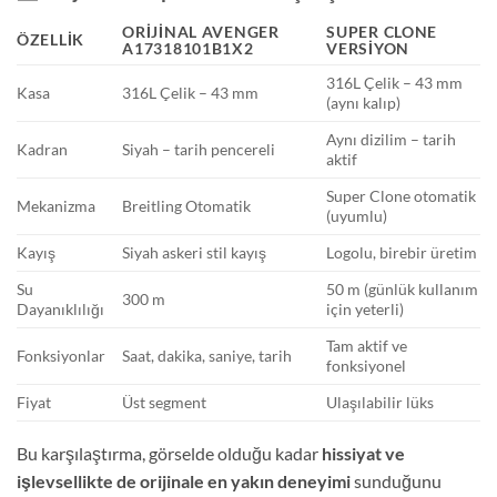
ORIJINAL AVENGER
SUPER CLONE
ÖZELLIK
A17318101B1X2
VERSIYON
316L Çelik – 43 mm
Kasa
316L Çelik – 43 mm
(aynı kalıp)
Aynı dizilim – tarih
Kadran
Siyah – tarih pencereli
aktif
Super Clone otomatik
Mekanizma
Breitling Otomatik
(uyumlu)
Kayış
Siyah askeri stil kayış
Logolu, birebir üretim
Su
50 m (günlük kullanım
300 m
Dayanıklılığı
için yeterli)
Tam aktif ve
Fonksiyonlar
Saat, dakika, saniye, tarih
fonksiyonel
Fiyat
Üst segment
Ulaşılabilir lüks
Bu karşılaştırma, görselde olduğu kadar
hissiyat ve
işlevsellikte de orijinale en yakın deneyimi
sunduğunu