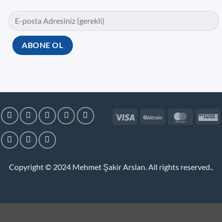
Visa
BitCoin
MasterC
W
U
Copyright © 2024
Mehmet Şakir Arslan. All rights reserved.
.