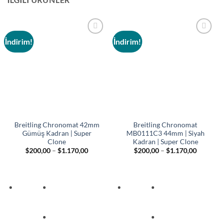
İndirim!
İndirim!
Add to
Add to
wishlist
wishlist
Breitling Chronomat 42mm
Breitling Chronomat
Gümüş Kadran | Super
MB0111C3 44mm | Siyah
Clone
Kadran | Super Clone
Fiyat
Fiyat
$
200,00
–
$
1.170,00
$
200,00
–
$
1.170,00
aralığı:
aralığı:
$200,00
$200,00
-
-
$1.170,00
$1.170,