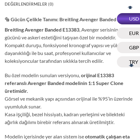
DEĞERLENDIRMELER (0)
USD
🔩 Gücün Çelikle Tanımı: Breitling Avenger Banded E13383
Breitling Avenger Banded E13383
, Avenger serisinin teknik
EUR
gücünü ve askeri estetiğini taşıyan özel bir modeldir.
Kompakt duruşu, fonksiyonel kronograf yapısı ve yüksek
GBP
dayanıklılığı ile bu saat, profesyonel kullanıcılar ve
koleksiyoncular tarafından sıklıkla tercih edilir.
TRY
Bu özel modelin sunulan versiyonu,
orijinal E13383
referanslı Avenger Banded modelinin 1:1 Super Clone
üretimidir.
Görsel ve mekanik yapı açısından orijinal ile %95’in üzerinde
uyumluluk sunar.
Kasa işçiliği, bezel hissiyatı, kadran yerleşimi ve bilekteki
ağırlık dağılımı birebir referans alınarak üretilmiştir.
Modelin içerisinde yer alan sistem ise
otomatik çalışan eta