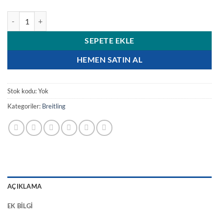
Breitling Avenger Banded E13383 | Super Clone adet
SEPETE EKLE
HEMEN SATIN AL
Stok kodu:
Yok
Kategoriler:
Breitling
AÇIKLAMA
EK BILGI