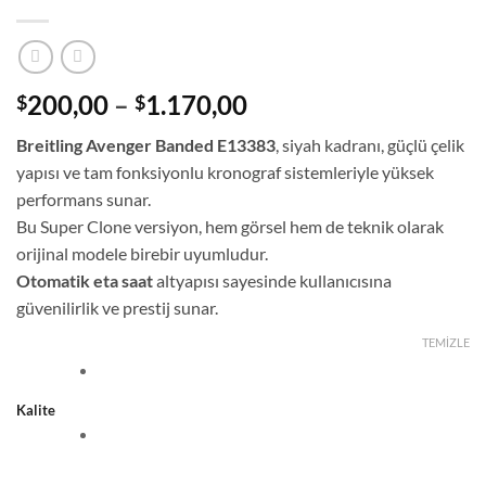
Fiyat
200,00
–
1.170,00
$
$
aralığı:
Breitling Avenger Banded E13383
, siyah kadranı, güçlü çelik
$200,00
yapısı ve tam fonksiyonlu kronograf sistemleriyle yüksek
-
performans sunar.
$1.170,00
Bu Super Clone versiyon, hem görsel hem de teknik olarak
orijinal modele birebir uyumludur.
Otomatik eta saat
altyapısı sayesinde kullanıcısına
güvenilirlik ve prestij sunar.
TEMIZLE
Kalite