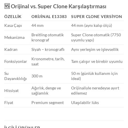
🆚 Orijinal vs. Super Clone Karşılaştırması
ÖZELLIK
ORIJINAL E13383
SUPER CLONE VERSIYON
Kasa Çapı
44 mm
44 mm (aynı kalıp ölçü)
Breitling otomatik
Super Clone otomatik (7750
Mekanizma
kronograf
uyumlu yapı)
Kadran
Siyah – kronograflı
Aynı yerleşim ve işlevsellik
Kronometre, tarih,
Fonksiyonlar
Tam çalışır ve birebir uyumlu
saat
Su
50 m (günlük kullanım için
300 m
Dayanıklılığı
ideal)
Ağırlık, denge ve
Orijinaliyle neredeyse ayırt
Hissiyat
sağlamlık
edilemez
Fiyat
Premium segment
Ulaşılabilir lüks
İLGILI ÜRÜNLER