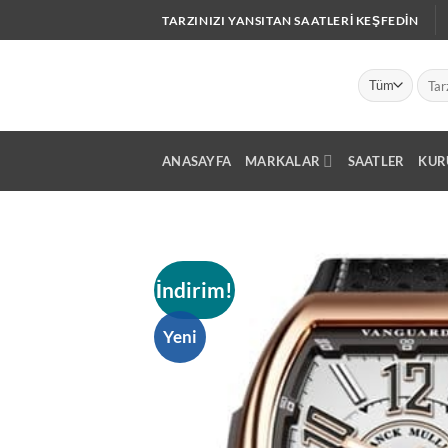
İçeriğe
TARZINIZI YANSITAN SAATLERI KEŞFEDIN
atla
Ara:
ANASAYFA
MARKALAR
SAATLER
KUR
İndirim!
Yeni