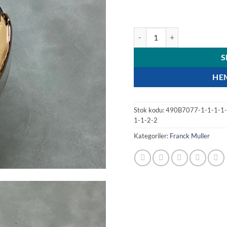
Franck Muller Vanguard Rac
S
HE
Stok kodu:
490B7077-1-1-1-1-1
1-1-2-2
Kategoriler:
Franck Muller