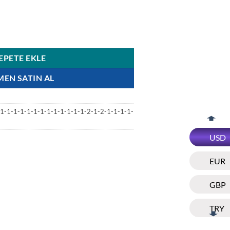
ing Automatic 45SCRCINGWHTGLD Altın Detaylı Beyaz Kadran Erkek Sa
EPETE EKLE
MEN SATIN AL
-1-1-1-1-1-1-1-1-1-1-1-1-2-1-2-1-1-1-1-
USD
EUR
GBP
TRY