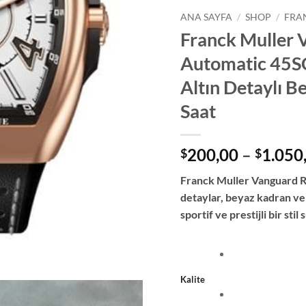
ANA SAYFA
/
SHOP
/
FRA
Franck Muller 
Automatic 4
Altın Detaylı 
Saat
200,00
–
1.050
$
$
Franck Muller Vanguard Ra
detaylar, beyaz kadran v
sportif ve prestijli bir sti
Kalite