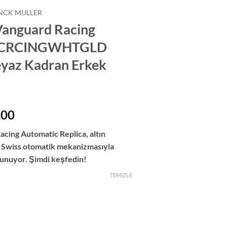
NCK MULLER
Vanguard Racing
5SCRCINGWHTGLD
Beyaz Kadran Erkek
Fiyat
,00
aralığı:
cing Automatic Replica, altın
$200,00
e Swiss otomatik mekanizmasıyla
-
l sunuyor. Şimdi keşfedin!
$1.050,00
TEMIZLE