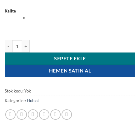
Kalite
Hublot Big Bang 301.CX.130.RX Siyah Kadran 44mm Seramik Saat ad
SEPETE EKLE
HEMEN SATIN AL
Stok kodu:
Yok
Kategoriler:
Hublot