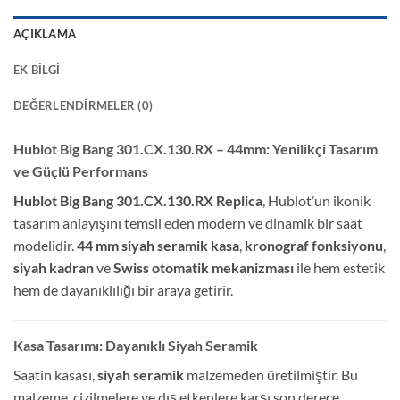
AÇIKLAMA
EK BILGI
DEĞERLENDIRMELER (0)
Hublot Big Bang 301.CX.130.RX – 44mm: Yenilikçi Tasarım
ve Güçlü Performans
Hublot Big Bang 301.CX.130.RX Replica
, Hublot’un ikonik
tasarım anlayışını temsil eden modern ve dinamik bir saat
modelidir.
44 mm siyah seramik kasa
,
kronograf fonksiyonu
,
siyah kadran
ve
Swiss otomatik mekanizması
ile hem estetik
hem de dayanıklılığı bir araya getirir.
Kasa Tasarımı: Dayanıklı Siyah Seramik
Saatin kasası,
siyah seramik
malzemeden üretilmiştir. Bu
malzeme, çizilmelere ve dış etkenlere karşı son derece