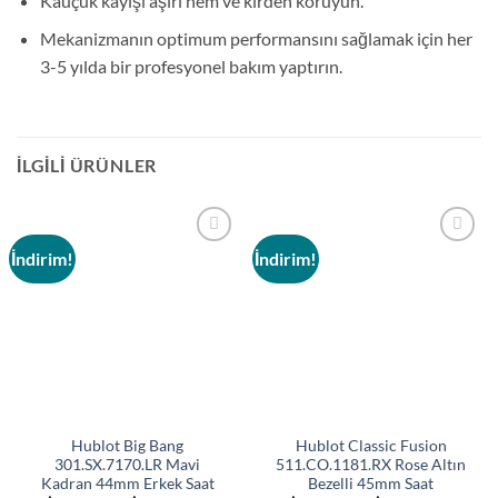
Kauçuk kayışı aşırı nem ve kirden koruyun.
Mekanizmanın optimum performansını sağlamak için her
3-5 yılda bir profesyonel bakım yaptırın.
İLGILI ÜRÜNLER
İndirim!
İndirim!
Add to
Add to
wishlist
wishlist
Hublot Big Bang
Hublot Classic Fusion
301.SX.7170.LR Mavi
511.CO.1181.RX Rose Altın
Kadran 44mm Erkek Saat
Bezelli 45mm Saat