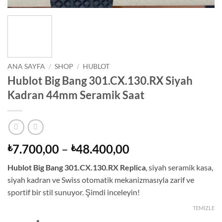
ANA SAYFA
/
SHOP
/
HUBLOT
Hublot Big Bang 301.CX.130.RX Siyah
Kadran 44mm Seramik Saat
Fiyat
7.700,00
–
48.400,00
₺
₺
aralığı:
Hublot Big Bang 301.CX.130.RX Replica
, siyah seramik kasa,
₺7.700,00
siyah kadran ve Swiss otomatik mekanizmasıyla zarif ve
-
sportif bir stil sunuyor. Şimdi inceleyin!
₺48.400,00
TEMIZLE