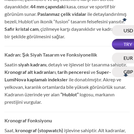
dayanıklıdır.
44 mm çapındaki
kasa, cesur ve sportif bir
görünüm sunar.
Paslanmaz çelik vidalar
ile detaylandırılmış
bezeli, Hublot’un ikonik “fusion” tasarım felsefesini yansıtır.
Safir kristal cam
, çizilmeye karşı dayanıklıdır ve kadranın net
USD
bir şekilde görülmesini sağlar.
TRY
Kadran: Şık Siyah Tasarım ve Fonksiyonellik
EUR
Saatin
siyah kadranı
, detaylı ve işlevsel bir tasarıma sahiptir.
GBP
Kronograf alt kadranları
,
tarih penceresi
ve
Super-
LumiNova kaplamalı indeksler
ile donatılmıştır. Akrep ve
yelkovan, karanlık ortamlarda bile yüksek görünürlük sunar.
Kadranın üzerinde yer alan
“Hublot”
logosu, markanın
prestijini vurgular.
Kronograf Fonksiyonu
Saat,
kronograf (stopwatch)
işlevine sahiptir. Alt kadranlar,