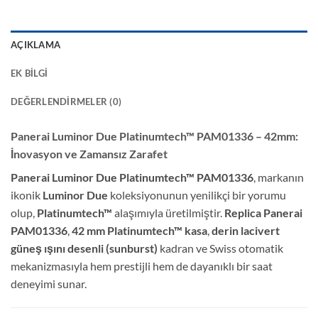
AÇIKLAMA
EK BILGI
DEĞERLENDIRMELER (0)
Panerai Luminor Due Platinumtech™ PAM01336 – 42mm:
İnovasyon ve Zamansız Zarafet
Panerai Luminor Due Platinumtech™ PAM01336
, markanın
ikonik
Luminor Due
koleksiyonunun yenilikçi bir yorumu
olup,
Platinumtech™
alaşımıyla üretilmiştir.
Replica Panerai
PAM01336
,
42 mm Platinumtech™ kasa
,
derin lacivert
güneş ışını desenli (sunburst)
kadran ve Swiss otomatik
mekanizmasıyla hem prestijli hem de dayanıklı bir saat
deneyimi sunar.