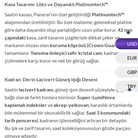
Kasa Tasarımı: Lüks ve Dayanıklı Platinumtech™
Saatin kasası, Panerai’nin özel geliştirdiği
Platinumtech™
alaşımından üretilmiştir. Bu özel malzeme, geleneksel platine
göre daha dayanıklı olup parlaklığını uzun yıllar korur.
42 mm
çapındaki
kasa, zarif tasarım çizgileriyle dikkat çeker ve
USD
markanın imzası olan
koruma köprüsü (Crown Guard)
ile
tamamlanır.
Yansıma önleyici safir kristal cam
, kadranı
EUR
çizilmelere karşı korur ve net bir görüş sağlar.
GBP
Kadran: Derin Lacivert Güneş Işığı Deseni
TRY
Saatin
lacivert kadranı
, güneş ışını desenli yüzeyiyle ışığa
bağlı olarak farklı tonlara bürünür.
Super-LumiNova
kaplamalı indeksler
ve
akrep-yelkovan
, karanlık ortamlarda
bile mükemmel bir okunabilirlik sağlar.
Saat 3 konumundaki
tarih penceresi
, kadranın işlevselliğini artıran bir detaydır.
Bu şık ve zarif tasarım, saat koleksiyonunuzun gözde parçası
olmaya adaydır.