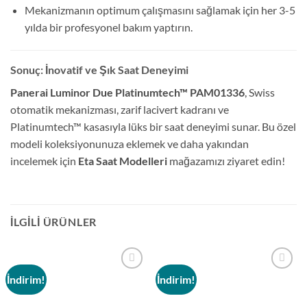
Mekanizmanın optimum çalışmasını sağlamak için her 3-5
yılda bir profesyonel bakım yaptırın.
Sonuç: İnovatif ve Şık Saat Deneyimi
Panerai Luminor Due Platinumtech™ PAM01336
, Swiss
otomatik mekanizması, zarif lacivert kadranı ve
Platinumtech™ kasasıyla lüks bir saat deneyimi sunar. Bu özel
modeli koleksiyonunuza eklemek ve daha yakından
incelemek için
Eta Saat Modelleri
mağazamızı ziyaret edin!
İLGILI ÜRÜNLER
İndirim!
İndirim!
Add to
Add to
wishlist
wishlist