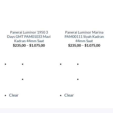
Panerai Luminor 1950 3
Panerai Luminor Marina
Days GMT PAM01033 Mavi
PAM00111 Siyah Kadran
Kadran 44mm Saat
44mm Saat
Fiyat
Fiyat
$
235,00
–
$
1.075,00
$
235,00
–
$
1.075,00
aralığı:
aralığı:
$235,00
$235,00
-
-
$1.075,00
$1.075,
Clear
Clear