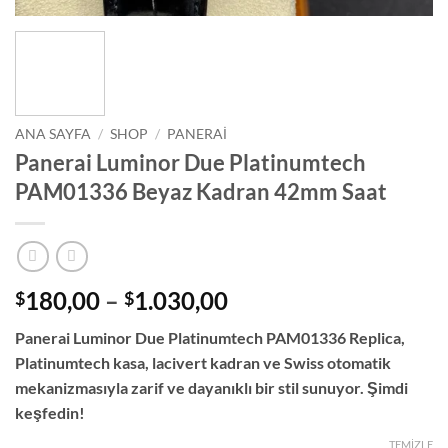
ANA SAYFA
/
SHOP
/
PANERAI
Panerai Luminor Due Platinumtech
PAM01336 Beyaz Kadran 42mm Saat
Fiyat
180,00
–
1.030,00
$
$
aralığı:
Panerai Luminor Due Platinumtech PAM01336 Replica,
$180,00
Platinumtech kasa, lacivert kadran ve Swiss otomatik
-
mekanizmasıyla zarif ve dayanıklı bir stil sunuyor. Şimdi
$1.030,00
keşfedin!
TEMIZLE