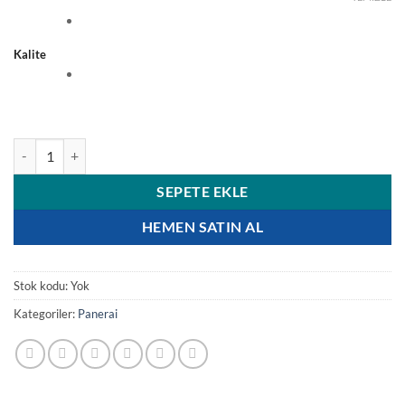
Kalite
Panerai Luminor Due Platinumtech PAM01336 Beyaz Kadran 42mm S
SEPETE EKLE
HEMEN SATIN AL
Stok kodu:
Yok
Kategoriler:
Panerai