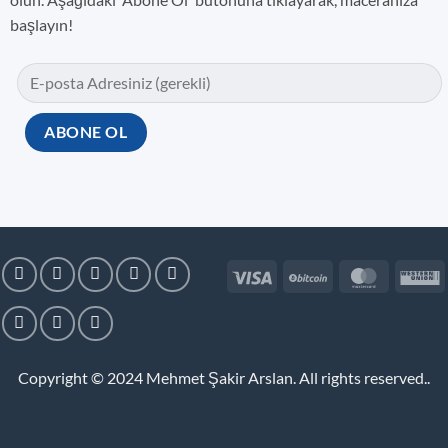
başlayın!
Visa
BitCoin
MasterC
W
U
Copyright © 2024
Mehmet Şakir Arslan. All rights reserved.
.