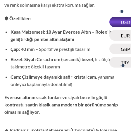
ve renk solmasına karşı ekstra koruma sağlar.
🛡️
Özellikler:
USD
Kasa Malzemesi:
18 Ayar Everose Altın – Rolex’in
EUR
geliştirdiği pembe altın alaşımı
GBP
Çap:
40 mm
– Sportif ve prestijli tasarım
Bezel:
Siyah Cerachrom (seramik) bezel
, hız ölçümü için
TRY
takimetre ölçekli tasarım
Cam:
Çizilmeye dayanıklı safir kristal cam
, yansıma
önleyici kaplamayla donatılmış
Everose altının sıcak tonları ve siyah bezelin güçlü
kontrastı, saatin klasik ama modern bir görünüme sahip
olmasını sağlıyor
.
🔹 Kadran: Çikolata Kahverengi (Chocolate) & Everose