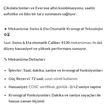
Çikolata tonları ve Everose altın kombinasyonu, saatin
sofistike ve lüks bir tarz sunmasını sağlıyor
.
🔹 Mekanizma: Swiss & Eta Otomatik Kronograf Teknolojisi
⚙️⏳
Saat,
Swiss & Eta otomatik Caliber 4130
mekanizması ile
üst
düzey hassasiyet ve yüksek performans sunuyor
.
🔧
Mekanizma Detayları:
İşlevler:
Saat, dakika, saniye ve kronograf fonksiyonları
Güç Rezervi:
72 saat
, uzun süreli kullanım
Hassasiyet:
COSC sertifikalı, günlük
-2/+2 saniye sapma
Kronograf Fonksiyonları:
Dakika ve saniye sayaçları ile
hassas zaman ölçümü