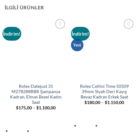
İLGILI ÜRÜNLER
İndirim!
İndirim!
Add to
Add to
wishlist
wishlist
Yeni
Rolex Datejust 31
Rolex Cellini Time 50509
M278288RBR Şampanya
39mm Siyah Deri Kayış
Kadran, Elmas Bezel Kadın
Beyaz Kadran Erkek Saat
Saat
Fiyat
$
180,00
–
$
1.150,00
aralığı:
Fiyat
$
175,00
–
$
1.100,00
$180,00
aralığı:
-
$175,00
$1.150,
-
$1.100,00