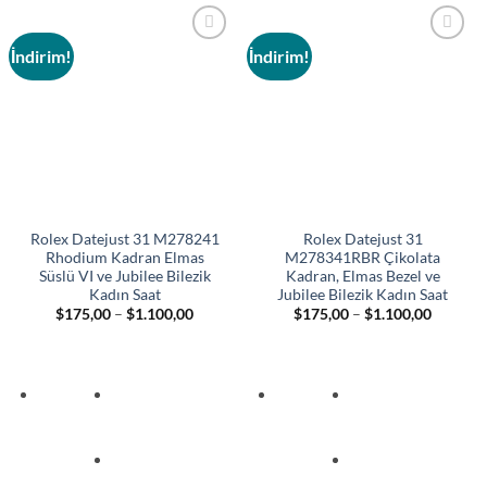
İndirim!
İndirim!
Add to
Add to
wishlist
wishlist
Rolex Datejust 31 M278241
Rolex Datejust 31
Rhodium Kadran Elmas
M278341RBR Çikolata
Süslü VI ve Jubilee Bilezik
Kadran, Elmas Bezel ve
Kadın Saat
Jubilee Bilezik Kadın Saat
Fiyat
Fiyat
$
175,00
–
$
1.100,00
$
175,00
–
$
1.100,00
aralığı:
aralığı:
$175,00
$175,00
-
-
$1.100,00
$1.100,