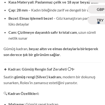
Kasa Materyali:
Paslanmaz çelik ve 18 ayar beyaz altın
GBP
Çap:
28 mm
– Kadın bileğinde zarif ve dengeli bir duruş
Bezel:
Elmas işlemeli bezel
– Göz kamaştıran parlaklık ve
TRY
lüks detaylar
Cam:
Çizilmeye dayanıklı safir kristal cam
, uzun süreli
netlik sunar
Gümüş kadran,
beyaz altın ve elmas detaylarla birleşerek
son derece şık bir görünüm sağlar
.
🔹 Kadran: Gümüş Rengin Saf Zerafeti
⚪✨
Saatin
gümüş rengi (Silver) kadranı
, modern bir dokunuş
sunarken, Rolex’in zamansız estetiğini yansıtır.
🔍
Kadran Özellikleri:
Malzeme:
Gümüş rengi kadran