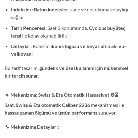
İndeksler:
Baton indeksler
, sade ve net okuma kolaylığı
sağlar
Tarih Penceresi:
Saat 3 konumunda,
Cyclops büyüteç
lensi
ile kolay okunabilirlik
Detaylar:
Rolex’in
ikonik logosu ve beyaz altın akrep-
yelkovanı
Bu zarif tasarım,
gündelik ve özel kullanım için mükemmel
bir tercih sunar
.
🔹 Mekanizma: Swiss & Eta Otomatik Hassasiyet
⚙️⏳
Saat,
Swiss & Eta otomatik Caliber 2236
mekanizması ile
hassas zaman ölçümü ve üstün performans
sunuyor.
🔧
Mekanizma Detayları: