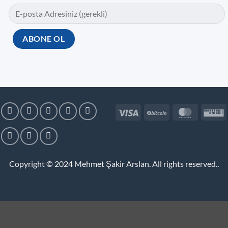
Visa
BitCoin
MasterC
W
U
Copyright © 2024
Mehmet Şakir Arslan. All rights reserved.
.