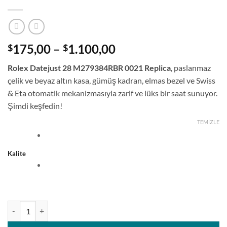
Fiyat
175,00
–
1.100,00
$
$
aralığı:
Rolex Datejust 28 M279384RBR 0021 Replica
, paslanmaz
$175,00
çelik ve beyaz altın kasa, gümüş kadran, elmas bezel ve Swiss
-
& Eta otomatik mekanizmasıyla zarif ve lüks bir saat sunuyor.
$1.100,00
Şimdi keşfedin!
TEMIZLE
Kalite
Rolex Datejust 28 M279384RBR Gümüş Kadran Jubilee Bilezik Kadın 