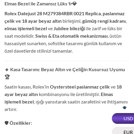
Elmas Bezel ile Zamansız Lüks
✨💎
Rolex Datejust 28 M279384RBR 0021 Replica
,
paslanmaz
çelik ve 18 ayar beyaz altın
birleşimi,
gümüş rengi kadranı
,
elmas işlemeli bezel
ve
Jubilee bileziği
ile zarif ve lüks bir
saat modelidir.
Swiss & Eta otomatik mekanizması
, üstün
hassasiyet sunarken, sofistike tasarımı günlük kullanım ve
özel davetlerde stilinizi tamamlar.
🔹 Kasa Tasarımı: Beyaz Altın ve Çeliğin Kusursuz Uyumu
🏆
Saatin kasası, Rolex’in
Oystersteel paslanmaz çelik
ve
18
ayar beyaz altın
kombinasyonu ile üretilmiştir.
Elmas
işlemeli bezel
, ışığı yansıtarak saatin zarafetini ve ihtişamını
artırır.
USD
🛡️
Özellikler:
EUR