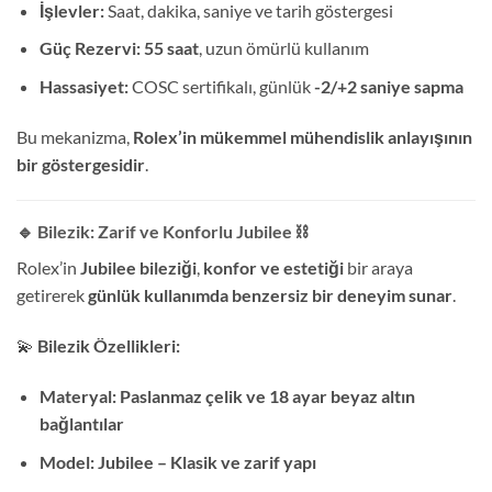
İşlevler:
Saat, dakika, saniye ve tarih göstergesi
Güç Rezervi:
55 saat
, uzun ömürlü kullanım
Hassasiyet:
COSC sertifikalı, günlük
-2/+2 saniye sapma
Bu mekanizma,
Rolex’in mükemmel mühendislik anlayışının
bir göstergesidir
.
🔹 Bilezik: Zarif ve Konforlu Jubilee
⛓️
Rolex’in
Jubilee bileziği
,
konfor ve estetiği
bir araya
getirerek
günlük kullanımda benzersiz bir deneyim sunar
.
💫
Bilezik Özellikleri:
Materyal:
Paslanmaz çelik ve 18 ayar beyaz altın
bağlantılar
Model:
Jubilee – Klasik ve zarif yapı