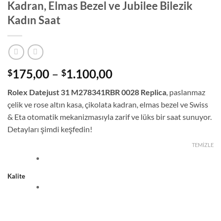
Kadran, Elmas Bezel ve Jubilee Bilezik
Kadın Saat
Fiyat
175,00
–
1.100,00
$
$
aralığı:
Rolex Datejust 31 M278341RBR 0028 Replica
, paslanmaz
$175,00
çelik ve rose altın kasa, çikolata kadran, elmas bezel ve Swiss
-
& Eta otomatik mekanizmasıyla zarif ve lüks bir saat sunuyor.
$1.100,00
Detayları şimdi keşfedin!
TEMIZLE
Kalite