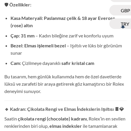
🛡️
Özellikler:
GBP
Kasa Materyali:
Paslanmaz çelik & 18 ayar Everose
TRY
(rose) altın
Çap:
31 mm
– Kadın bileğine zarif ve konforlu uyum
Bezel:
Elmas işlemeli bezel
– Işıltılı ve lüks bir görünüm
sunar
Cam:
Çizilmeye dayanıklı
safir kristal cam
Bu tasarım, hem günlük kullanımda hem de özel davetlerde
lüksü ve zarafeti bir araya getirerek göz kamaştırıcı bir Rolex
deneyimi sunuyor.
🔹 Kadran: Çikolata Rengi ve Elmas İndekslerin Işıltısı
🍫💎
Saatin
çikolata rengi (chocolate) kadranı
, Rolex’in en sevilen
renklerinden biri olup,
elmas indeksler
ile tamamlanarak