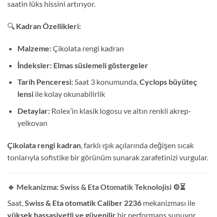
saatin lüks hissini artırıyor.
🔍
Kadran Özellikleri:
Malzeme:
Çikolata rengi kadran
İndeksler:
Elmas süslemeli göstergeler
Tarih Penceresi:
Saat 3 konumunda,
Cyclops büyüteç
lensi
ile kolay okunabilirlik
Detaylar:
Rolex’in klasik logosu ve altın renkli akrep-
yelkovan
Çikolata rengi kadran
, farklı ışık açılarında değişen sıcak
tonlarıyla sofistike bir görünüm sunarak zarafetinizi vurgular.
🔹 Mekanizma: Swiss & Eta Otomatik Teknolojisi
⚙️⏳
Saat,
Swiss & Eta otomatik Caliber 2236
mekanizması ile
yüksek hassasiyetli ve güvenilir
bir performans sunuyor.