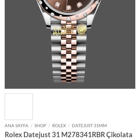
ANA SAYFA
/
SHOP
/
ROLEX
/
DATEJUST 31MM
Rolex Datejust 31 M278341RBR Çikolata