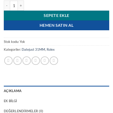
Rolex Datejust 31 M278341RBR Çikolata Kadran, Elmas Bezel ve Jubile
SEPETE EKLE
HEMEN SATIN AL
Stok kodu:
Yok
Kategoriler:
Datejust 31MM
,
Rolex
AÇIKLAMA
EK BILGI
DEĞERLENDIRMELER (0)