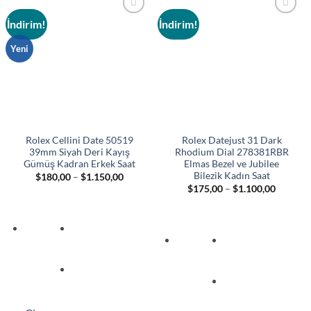
İndirim!
İndirim!
Add to
Add to
wishlist
wishlist
Yeni
Rolex Cellini Date 50519
Rolex Datejust 31 Dark
39mm Siyah Deri Kayış
Rhodium Dial 278381RBR
Gümüş Kadran Erkek Saat
Elmas Bezel ve Jubilee
Bilezik Kadın Saat
Fiyat
$
180,00
–
$
1.150,00
aralığı:
Fiyat
$
175,00
–
$
1.100,00
$180,00
aralığı:
-
$175,00
$1.150,00
-
$1.100,