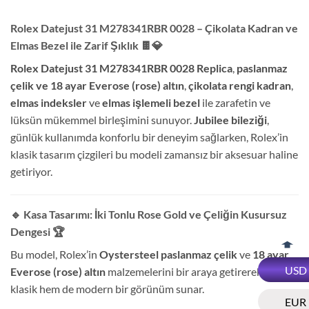
Rolex Datejust 31 M278341RBR 0028 – Çikolata Kadran ve
Elmas Bezel ile Zarif Şıklık
🍫💎
Rolex Datejust 31 M278341RBR 0028 Replica
,
paslanmaz
çelik ve 18 ayar Everose (rose) altın
,
çikolata rengi kadran
,
elmas indeksler
ve
elmas işlemeli bezel
ile zarafetin ve
lüksün mükemmel birleşimini sunuyor.
Jubilee bileziği
,
günlük kullanımda konforlu bir deneyim sağlarken, Rolex’in
klasik tasarım çizgileri bu modeli zamansız bir aksesuar haline
getiriyor.
🔹 Kasa Tasarımı: İki Tonlu Rose Gold ve Çeliğin Kusursuz
Dengesi
🏆
Bu model, Rolex’in
Oystersteel paslanmaz çelik
ve
18 ayar
USD
Everose (rose) altın
malzemelerini bir araya getirerek hem
klasik hem de modern bir görünüm sunar.
EUR