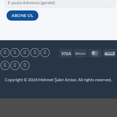
Visa
BitCoin
MasterC
W
U
Copyright © 2024
Mehmet Şakir Arslan. All rights reserved.
.