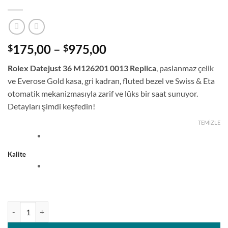
Fiyat
175,00
–
975,00
$
$
aralığı:
Rolex Datejust 36 M126201 0013 Replica
, paslanmaz çelik
$175,00
ve Everose Gold kasa, gri kadran, fluted bezel ve Swiss & Eta
-
otomatik mekanizmasıyla zarif ve lüks bir saat sunuyor.
$975,00
Detayları şimdi keşfedin!
TEMIZLE
Kalite
Rolex Datejust 36 M126201 Gri Kadran, Fluted Bezel ve Jubilee Bilezi