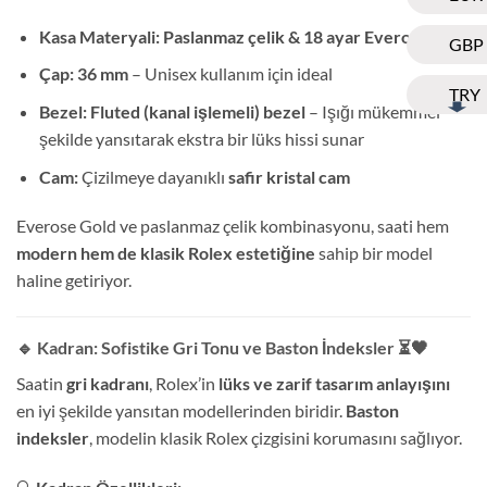
Kasa Materyali:
Paslanmaz çelik & 18 ayar Everose Gold
GBP
Çap:
36 mm
– Unisex kullanım için ideal
TRY
Bezel:
Fluted (kanal işlemeli) bezel
– Işığı mükemmel
şekilde yansıtarak ekstra bir lüks hissi sunar
Cam:
Çizilmeye dayanıklı
safir kristal cam
Everose Gold ve paslanmaz çelik kombinasyonu, saati hem
modern hem de klasik Rolex estetiğine
sahip bir model
haline getiriyor.
🔹 Kadran: Sofistike Gri Tonu ve Baston İndeksler
⏳🖤
Saatin
gri kadranı
, Rolex’in
lüks ve zarif tasarım anlayışını
en iyi şekilde yansıtan modellerinden biridir.
Baston
indeksler
, modelin klasik Rolex çizgisini korumasını sağlıyor.