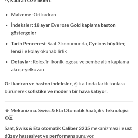
🔍
Kadran Özellikleri:
Malzeme:
Gri kadran
İndeksler:
18 ayar Everose Gold kaplama baston
göstergeler
Tarih Penceresi:
Saat 3 konumunda,
Cyclops büyüteç
lensi
ile kolay okunabilirlik
Detaylar:
Rolex’in ikonik logosu ve pembe altın kaplama
akrep-yelkovan
Gri kadran ve baston indeksler
, ışık altında farklı tonlara
bürünerek
sofistike ve modern bir hava katıyor
.
🔹 Mekanizma: Swiss & Eta Otomatik Saatçilik Teknolojisi
⚙️⏳
Saat,
Swiss & Eta otomatik Caliber 3235
mekanizması ile
üst
düzey hassasiyet ve performans
sunuyor.