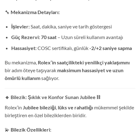
🔧
Mekanizma Detayları:
İşlevler:
Saat, dakika, saniye ve tarih göstergesi
Güç Rezervi:
70 saat
– Uzun süreli kullanım avantajı
Hassasiyet:
COSC sertifikalı, günlük
-2/+2 saniye sapma
Bu mekanizma,
Rolex’in saatçilikteki yenilikçi yaklaşımını
bir adım öteye taşıyarak
maksimum hassasiyet ve uzun
ömürlü kullanım
sağlıyor.
🔹 Bilezik: Şıklık ve Konfor Sunan Jubilee
⛓️
Rolex’in
Jubilee bileziği
,
lüks ve rahatlığı
mükemmel şekilde
birleştiren en özel bileziklerden biridir.
💫
Bilezik Özellikleri: