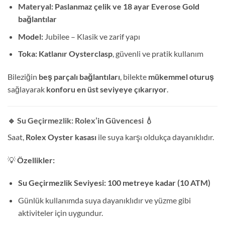
Materyal:
Paslanmaz çelik ve 18 ayar Everose Gold
bağlantılar
Model:
Jubilee – Klasik ve zarif yapı
Toka:
Katlanır Oysterclasp
, güvenli ve pratik kullanım
Bileziğin
beş parçalı bağlantıları
, bilekte
mükemmel oturuş
sağlayarak
konforu en üst seviyeye çıkarıyor
.
🔹 Su Geçirmezlik: Rolex’in Güvencesi
💧
Saat,
Rolex Oyster kasası
ile suya karşı oldukça dayanıklıdır.
💡
Özellikler:
Su Geçirmezlik Seviyesi:
100 metreye kadar (10 ATM)
Günlük kullanımda suya dayanıklıdır ve yüzme gibi
aktiviteler için uygundur.