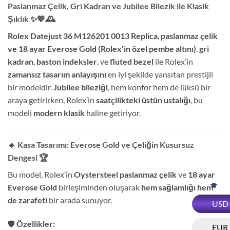
Paslanmaz Çelik, Gri Kadran ve Jubilee Bilezik ile Klasik
Şıklık
✨💖🕰
Rolex Datejust 36 M126201 0013 Replica
,
paslanmaz çelik
ve 18 ayar Everose Gold (Rolex’in özel pembe altını)
,
gri
kadran
,
baston indeksler
, ve
fluted bezel
ile Rolex’in
zamansız tasarım anlayışını
en iyi şekilde yansıtan prestijli
bir modeldir.
Jubilee bileziği
, hem konfor hem de lüksü bir
araya getirirken, Rolex’in
saatçilikteki üstün ustalığı
, bu
modeli
modern klasik
haline getiriyor.
🔹 Kasa Tasarımı: Everose Gold ve Çeliğin Kusursuz
Dengesi
🏆
Bu model, Rolex’in
Oystersteel paslanmaz çelik
ve
18 ayar
Everose Gold
birleşiminden oluşarak
hem sağlamlığı hem
de zarafeti
bir arada sunuyor.
USD
🛡️
Özellikler:
EUR