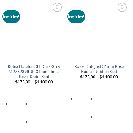
İndirim!
İndirim!
Add to
Add to
wishlist
wishlist
Rolex Datejust 31 Dark Grey
Rolex Datejust 31mm Rose
M278289RBR 31mm Elmas
Kadran Jubilee Saat
Bezel Kadın Saat
Fiyat
$
175,00
–
$
1.100,00
aralığı:
Fiyat
$
175,00
–
$
1.100,00
$175,00
aralığı:
-
$175,00
$1.100,
-
$1.100,00