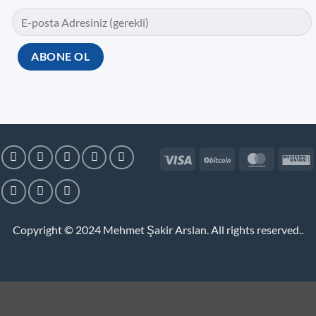
Visa
BitCoin
MasterC
W
U
Copyright © 2024
Mehmet Şakir Arslan. All rights reserved.
.