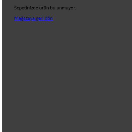
Sepetinizde ürün bulunmuyor.
Mağazaya geri dön