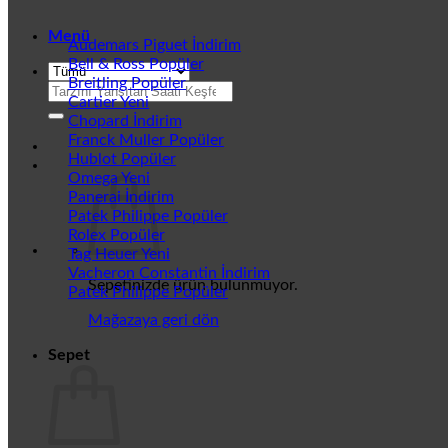
Menü
Audemars Piguet
Bell & Ross
Breitling
Ara:
Cartier
Chopard
Franck Muller
Hublot
Omega
Panerai
Patek Philippe
Rolex
Tag Heuer
Vacheron Constantin
Sepetinizde ürün bulunmuyor.
Patek Philippe
Mağazaya geri dön
Sepet