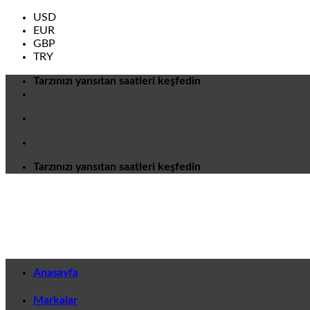
USD
EUR
GBP
TRY
İçeriğe
Tarzınızı yansıtan saatleri keşfedin
atla
Tarzınızı yansıtan saatleri keşfedin
Anasayfa
Markalar