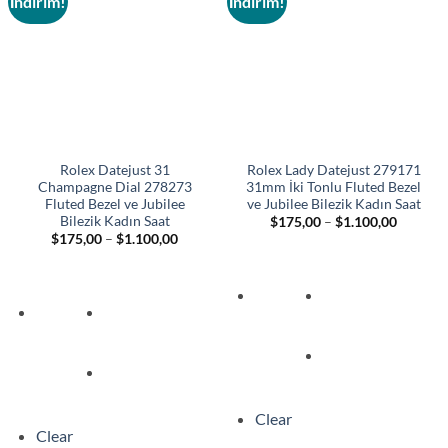
İndirim!
İndirim!
Add to
Add to
wishlist
wishlist
Rolex Datejust 31
Rolex Lady Datejust 279171
Champagne Dial 278273
31mm İki Tonlu Fluted Bezel
Fluted Bezel ve Jubilee
ve Jubilee Bilezik Kadın Saat
Bilezik Kadın Saat
Fiyat
$
175,00
–
$
1.100,00
aralığı:
Fiyat
$
175,00
–
$
1.100,00
$175,00
aralığı:
-
$175,00
$1.100,
-
$1.100,00
Clear
Clear