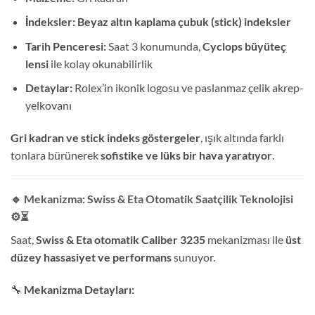
İndeksler:
Beyaz altın kaplama çubuk (stick) indeksler
Tarih Penceresi:
Saat 3 konumunda,
Cyclops büyüteç
lensi
ile kolay okunabilirlik
Detaylar:
Rolex’in ikonik logosu ve paslanmaz çelik akrep-
yelkovanı
Gri kadran ve stick indeks göstergeler
, ışık altında farklı
tonlara bürünerek
sofistike ve lüks bir hava yaratıyor
.
🔹 Mekanizma: Swiss & Eta Otomatik Saatçilik Teknolojisi
⚙️⏳
Saat,
Swiss & Eta otomatik Caliber 3235
mekanizması ile
üst
düzey hassasiyet ve performans
sunuyor.
🔧
Mekanizma Detayları: