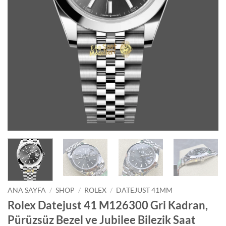
ANA SAYFA
/
SHOP
/
ROLEX
/
DATEJUST 41MM
Rolex Datejust 41 M126300 Gri Kadran,
Pürüzsüz Bezel ve Jubilee Bilezik Saat