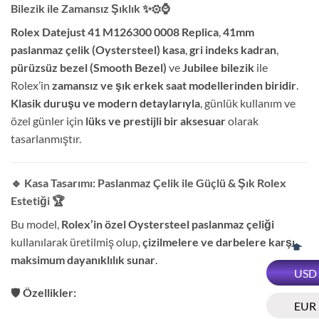
Bilezik ile Zamansız Şıklık
✨⚙️⌚
Rolex Datejust 41 M126300 0008 Replica
,
41mm
paslanmaz çelik (Oystersteel) kasa
,
gri indeks kadran
,
pürüzsüz bezel (Smooth Bezel)
ve
Jubilee bilezik
ile
Rolex’in
zamansız ve şık erkek saat modellerinden biridir
.
Klasik duruşu ve modern detaylarıyla
, günlük kullanım ve
özel günler için
lüks ve prestijli bir aksesuar
olarak
tasarlanmıştır.
🔹 Kasa Tasarımı: Paslanmaz Çelik ile Güçlü & Şık Rolex
Estetiği
🏆
Bu model,
Rolex’in özel Oystersteel paslanmaz çeliği
kullanılarak üretilmiş olup,
çizilmelere ve darbelere karşı
maksimum dayanıklılık sunar
.
USD
🛡️
Özellikler:
EUR