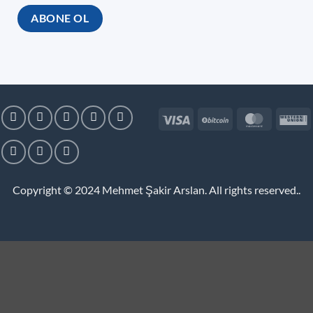
Visa
BitCoin
MasterC
W
U
Copyright © 2024
Mehmet Şakir Arslan. All rights reserved.
.