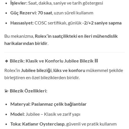
İşlevler:
Saat, dakika, saniye ve tarih göstergesi
Güç Rezervi:
70 saat
, uzun süreli kullanım
Hassasiyet:
COSC sertifikalı, günlük
-2/+2 saniye sapma
Bu mekanizma,
Rolex’in saatçilikteki en ileri mühendislik
harikalarından biridir
.
🔹 Bilezik: Klasik ve Konforlu Jubilee Bilezik
⛓️
Rolex’in
Jubilee bileziği
,
lüks ve konforu
mükemmel şekilde
birleştiren en özel bileziklerden biridir.
💫
Bilezik Özellikleri:
Materyal:
Paslanmaz çelik bağlantılar
Model:
Jubilee – Klasik ve zarif yapı
Toka:
Katlanır Oysterclasp
, güvenli ve pratik kullanım