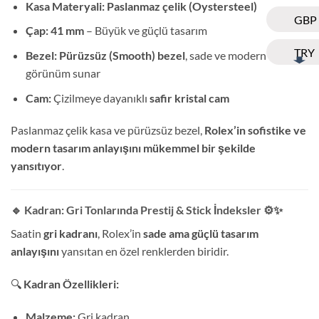
Kasa Materyali:
Paslanmaz çelik (Oystersteel)
GBP
Çap:
41 mm
– Büyük ve güçlü tasarım
TRY
Bezel:
Pürüzsüz (Smooth) bezel
, sade ve modern bir
görünüm sunar
Cam:
Çizilmeye dayanıklı
safir kristal cam
Paslanmaz çelik kasa ve pürüzsüz bezel,
Rolex’in sofistike ve
modern tasarım anlayışını mükemmel bir şekilde
yansıtıyor
.
🔹 Kadran: Gri Tonlarında Prestij & Stick İndeksler
⚙️✨
Saatin
gri kadranı
, Rolex’in
sade ama güçlü tasarım
anlayışını
yansıtan en özel renklerden biridir.
🔍
Kadran Özellikleri:
Malzeme:
Gri kadran