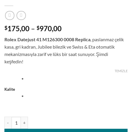
Fiyat
175,00
–
970,00
$
$
aralığı:
Rolex Datejust 41 M126300 0008 Replica
, paslanmaz çelik
$175,00
kasa, gri kadran, Jubilee bilezik ve Swiss & Eta otomatik
-
mekanizmasıyla zarif ve lüks bir saat sunuyor. Şimdi
$970,00
keşfedin!
TEMIZLE
Kalite
Rolex Datejust 41 M126300 Gri Kadran, Pürüzsüz Bezel ve Jubilee Bil