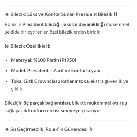
🔹 Bilezik: Lüks ve Konfor Sunan President Bilezik
⛓️
Rolex’in
President bileziği
,
lüks ve dayanıklılığı
mükemmel
şekilde birleştiren en özel bileziklerden biridir.
💫
Bilezik Özellikleri:
Materyal:
%100 Platin (Pt950)
Model:
President – Zarif ve konforlu yapı
Toka:
Gizli Crownclasp katlanır toka
, ekstra güvenlik ve
şıklık
Bileziğin
üç parçalı bağlantıları
, bilekte
mükemmel oturuş
sağlayarak
konforu en üst seviyeye çıkarıyor
.
🔹 Su Geçirmezlik: Rolex’in Güvencesi
💧