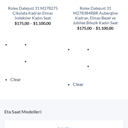
Rolex Datejust 31 M278275
Rolex Datejust 31
Çikolata Kadran Elmas
M278384RBR Aubergine
İndeksler Kadın Saat
Kadran, Elmas Bezel ve
Jubilee Bilezik Kadın Saat
Fiyat
$
175,00
–
$
1.100,00
aralığı:
Fiyat
$
175,00
–
$
1.100,00
$175,00
aralığı:
-
$175,00
$1.100,00
-
$1.100,
Clear
Clear
Eta Saat Modelleri