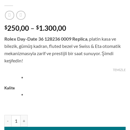
Fiyat
250,00
–
1.300,00
$
$
aralığı:
Rolex Day-Date 36 128236 0009 Replica
, platin kasa ve
$250,00
bilezik, gümüş kadran, fluted bezel ve Swiss & Eta otomatik
-
mekanizmasıyla zarif ve prestijli bir saat sunuyor. Şimdi
$1.300,00
keşfedin!
TEMIZLE
Kalite
Rolex Day-Date 36MM Platin Gümüş Kadran Saat adet