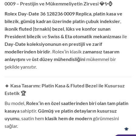
0009 – Prestijin ve Mükemmeliyetin Zirvesi
💎✨⌚
Rolex Day-Date 36 128236 0009 Replica
,
platin kasa ve
bilezik
,
gümüş kadran üzerinde platin çubuk indeksler
,
ikonik fluted (tırnaklı) bezel
,
lüks ve konfor sunan
President bilezik
ve
Swiss & Eta otomatik mekanizması
ile
Day-Date koleksiyonunun en prestijli ve zarif
modellerinden biridir
. Rolex’in klasik
zamansız tasarım
anlayışını
ve
üst düzey mühendisliğini
mükemmel bir
şekilde yansıtır.
🔹 Kasa Tasarımı: Platin Kasa & Fluted Bezel ile Kusursuz
Estetik
🏆
Bu model,
Rolex’in en özel saatlerinden biri olan tam platin
kasaya
sahiptir.
Gümüş ve platin detayların kusursuz
uyumu
, saatin hem
klasik hem de modern
görünmesini
sağlar.