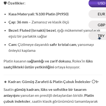
🛡️
Özellikler:
USD
Kasa Materyali:
%100 Platin (Pt950)
EUR
Çap:
36 mm
– Zamansız ve klasik ölçü
GBP
Bezel:
Fluted (tırnaklı) bezel
, ışığı mükemmel yansıtarak
TRY
eşsiz bir parlaklık sağlar
Cam:
Çizilmeye dayanıklı
safir kristal cam
, yansımayı
önleyici kaplama
Platin kasanın
sağlamlığı ve zarif dokusu
, Rolex’in
lüks
saatçilikteki üstün yetkinliğini
ortaya koyuyor.
🔹 Kadran: Gümüş Zarafeti & Platin Çubuk İndeksler
⚪✨
Saatin
gümüş kadranı
,
lüks ve sofistike bir tasarım
anlayışını
yansıtan en prestijli detaylardan biridir.
Platin
çubuk indeksler
, saatin klasik görünümünü tamamlayarak