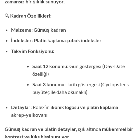
zamansız bir şıklık sunuyor
.
🔍
Kadran Özellikleri:
Malzeme:
Gümüş kadran
İndeksler:
Platin kaplama çubuk indeksler
Takvim Fonksiyonu:
Saat 12 konumu:
Gün göstergesi (Day-Date
özelliği)
Saat 3 konumu:
Tarih göstergesi (Cyclops lens
büyüteç ile daha okunaklı)
Detaylar:
Rolex’in
ikonik logosu ve platin kaplama
akrep-yelkovanı
Gümüş kadran ve platin detaylar
, ışık altında
mükemmel bir
kontrast ve lüks hissi sunuyor
.