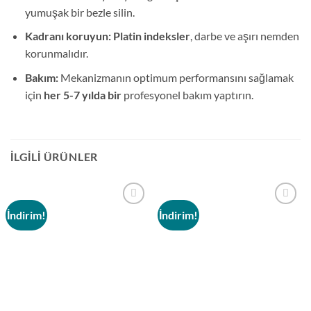
yumuşak bir bezle silin.
Kadranı koruyun:
Platin indeksler
, darbe ve aşırı nemden
korunmalıdır.
Bakım:
Mekanizmanın optimum performansını sağlamak
için
her 5-7 yılda bir
profesyonel bakım yaptırın.
İLGILI ÜRÜNLER
İndirim!
İndirim!
Add to
Add to
wishlist
wishlist