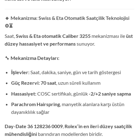
🔹 Mekanizma: Swiss & Eta Otomatik Saatçilik Teknolojisi
⚙️⏳
Saat,
Swiss & Eta otomatik Caliber 3255
mekanizması ile
üst
düzey hassasiyet ve performans
sunuyor.
🔧
Mekanizma Detayları:
İşlevler:
Saat, dakika, saniye, gün ve tarih göstergesi
Güç Rezervi:
70 saat
, uzun süreli kullanım
Hassasiyet:
COSC sertifikalı, günlük
-2/+2 saniye sapma
Parachrom Hairspring
, manyetik alanlara karşı üstün
dayanıklılık sağlar
Day-Date 36 128236 0009
,
Rolex’in en ileri düzey saatçilik
mühendisliğini
barındıran modellerden biridir.