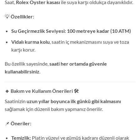
Saat,
Rolex Oyster kasası
ile suya karşı oldukça dayanıklıdır.
💡
Özellikler:
Su Geçirmezlik Seviyesi:
100 metreye kadar (10 ATM)
Vidalı kurma kolu
, saatin iç mekanizmasını suya ve toza
karşı korur.
Bu özellik sayesinde,
saati her ortamda güvenle
kullanabilirsiniz
.
🔹 Bakım ve Kullanım Önerileri
🛠️
Saatinizin
uzun yıllar boyunca ilk günkü gibi kalmasını
sağlamak için düzenli bakım yapmanız önerilir.
📌
Öneriler:
Temizlik:
Platin yüzeyi ve gümüş kadranı düzenli olarak