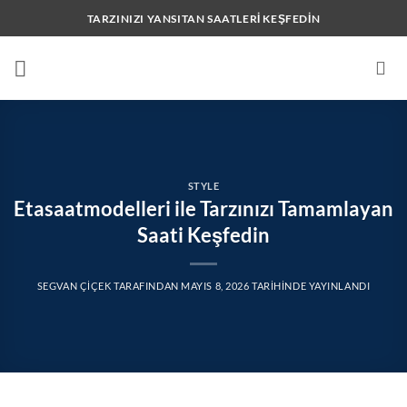
İçeriğe
TARZINIZI YANSITAN SAATLERI KEŞFEDIN
atla
STYLE
Etasaatmodelleri ile Tarzınızı Tamamlayan
Saati Keşfedin
SEGVAN ÇIÇEK
TARAFINDAN
MAYIS 8, 2026
TARIHINDE YAYINLANDI