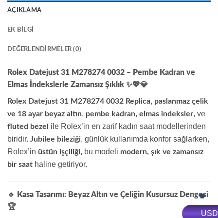
AÇIKLAMA
EK BILGI
DEĞERLENDIRMELER (0)
Rolex Datejust 31 M278274 0032 – Pembe Kadran ve
Elmas İndekslerle Zamansız Şıklık
✨💖💎
,
Rolex Datejust 31 M278274 0032 Replica
paslanmaz çelik
,
,
, ve
ve 18 ayar beyaz altın
pembe kadran
elmas indeksler
ile Rolex’in en zarif kadın saat modellerinden
fluted bezel
biridir.
, günlük kullanımda konfor sağlarken,
Jubilee bileziği
Rolex’in
, bu modeli
üstün işçiliği
modern, şık ve zamansız
haline getiriyor.
bir saat
🔹 Kasa Tasarımı: Beyaz Altın ve Çeliğin Kusursuz Dengesi
🏆
USD