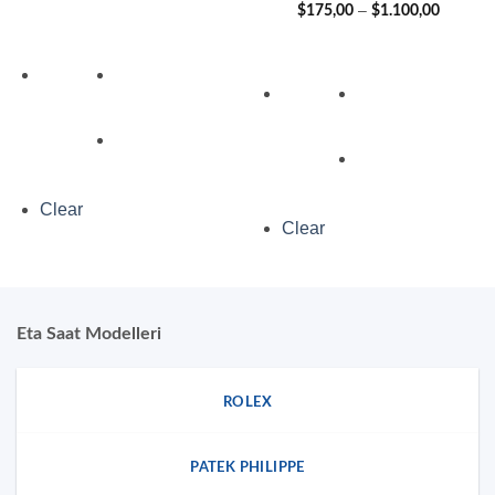
aralığı:
Fiyat
–
$
175,00
$
1.100,00
$180,00
aralığı:
-
$175,0
$1.150,00
-
$1.100,
Clear
Clear
Eta Saat Modelleri
ROLEX
PATEK PHILIPPE