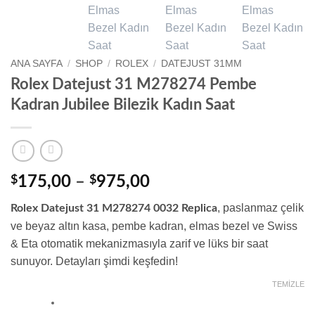
ANA SAYFA
/
SHOP
/
ROLEX
/
DATEJUST 31MM
Rolex Datejust 31 M278274 Pembe
Kadran Jubilee Bilezik Kadın Saat
Fiyat
$
175,00
–
$
975,00
aralığı:
, paslanmaz çelik
Rolex Datejust 31 M278274 0032 Replica
$175,00
ve beyaz altın kasa, pembe kadran, elmas bezel ve Swiss
-
& Eta otomatik mekanizmasıyla zarif ve lüks bir saat
$975,00
sunuyor. Detayları şimdi keşfedin!
TEMIZLE