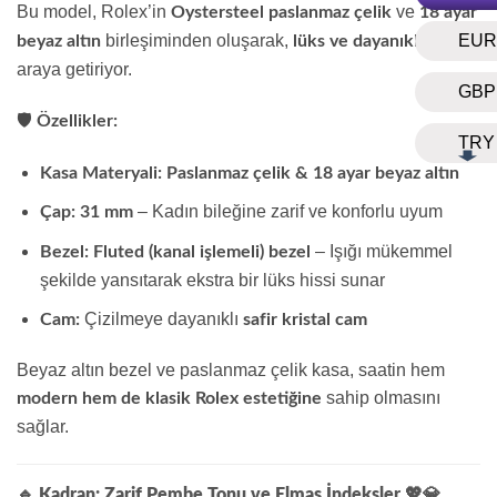
Bu model, Rolex’in
ve
Oystersteel paslanmaz çelik
18 ayar
birleşiminden oluşarak,
bir
EUR
beyaz altın
lüks ve dayanıklılığı
araya getiriyor.
GBP
🛡️
Özellikler:
TRY
Kasa Materyali:
Paslanmaz çelik & 18 ayar beyaz altın
– Kadın bileğine zarif ve konforlu uyum
Çap:
31 mm
– Işığı mükemmel
Bezel:
Fluted (kanal işlemeli) bezel
şekilde yansıtarak ekstra bir lüks hissi sunar
Çizilmeye dayanıklı
Cam:
safir kristal cam
Beyaz altın bezel ve paslanmaz çelik kasa, saatin hem
sahip olmasını
modern hem de klasik Rolex estetiğine
sağlar.
🔹 Kadran: Zarif Pembe Tonu ve Elmas İndeksler
💖💎