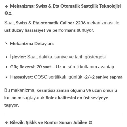
🔹 Mekanizma: Swiss & Eta Otomatik Saatçilik Teknolojisi
⚙️⏳
Saat,
mekanizması ile
Swiss & Eta otomatik Caliber 2236
sunuyor.
üst düzey hassasiyet ve performans
🔧
Mekanizma Detayları:
Saat, dakika, saniye ve tarih göstergesi
İşlevler:
– Uzun süreli kullanım avantajı
Güç Rezervi:
70 saat
COSC sertifikalı, günlük
Hassasiyet:
-2/+2 saniye sapma
Bu mekanizma,
ve
kesintisiz zaman ölçümü
uzun ömürlü
sağlayarak
kullanım
Rolex kalitesini en üst seviyeye
.
taşıyor
🔹 Bilezik: Şıklık ve Konfor Sunan Jubilee
⛓️