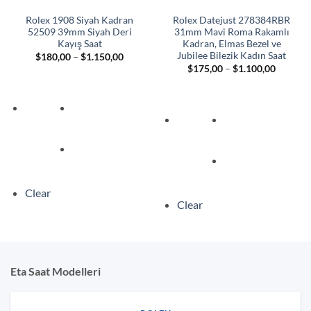
Rolex 1908 Siyah Kadran
Rolex Datejust 278384RBR
52509 39mm Siyah Deri
31mm Mavi Roma Rakamlı
Kayış Saat
Kadran, Elmas Bezel ve
Jubilee Bilezik Kadın Saat
Fiyat
$
180,00
–
$
1.150,00
aralığı:
Fiyat
$
175,00
–
$
1.100,00
$180,00
aralığı:
-
$175,00
$1.150,00
-
$1.100,
Clear
Clear
Eta Saat Modelleri