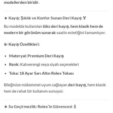
modellerden biridir
.
🔹 Kayış: Şıklık ve Konfor Sunan Deri Kayış
🏅
Bu modelde kullanılan
lüks deri kayış
,
hem klasik hem de
modern bir görünüm sunarak
saatin estetiğini tamamlıyor.
💫
Kayış Özellikleri:
Materyal:
Premium Deri Kayış
Renk:
Kahverengi veya siyah seçenekleri
Toka:
18 Ayar Sarı Altın Rolex Tokası
Bileğinize mükemmel uyum sağlayan
deri kayış
, hem klasik
hem de rahat bir kullanım sunuyor.
🔹 Su Geçirmezlik: Rolex’in Güvencesi
💧