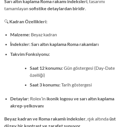
Sarı altın kaplama Roma rakamı indeksleri
, tasarımı
tamamlayan
sofistike detaylardan biridir
.
🔍
Kadran Özellikleri:
Malzeme:
Beyaz kadran
İndeksler:
Sarı altın kaplama Roma rakamları
Takvim Fonksiyonu:
Saat 12 konumu:
Gün göstergesi (Day-Date
özelliği)
Saat 3 konumu:
Tarih göstergesi
Detaylar:
Rolex’in
ikonik logosu ve sarı altın kaplama
akrep-yelkovanı
Beyaz kadran ve Roma rakamlı indeksler
, ışık altında
üst
düzey bir kontrast ve zarafet sunuyor
.