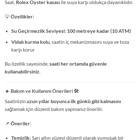
Saat,
Rolex Oyster kasası
ile suya karşı oldukça dayanıklıdır.
💡
Özellikler:
Su Geçirmezlik Seviyesi:
100 metreye kadar (10 ATM)
Vidalı kurma kolu
, saatin iç mekanizmasını suya ve toza
karşı korur
Bu özellik sayesinde,
saati her ortamda güvenle
kullanabilirsiniz
.
🔹 Bakım ve Kullanım Önerileri
🛠️
Saatinizin
uzun yıllar boyunca ilk günkü gibi kalmasını
sağlamak için düzenli bakım yapmanız önerilir.
📌
Öneriler:
Temizlik:
Sarı altın yüzeyi düzenli olarak yumuşak bir