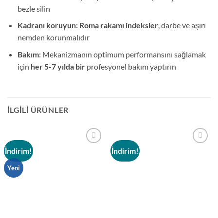
bezle silin
Kadranı koruyun:
Roma rakamı indeksler
, darbe ve aşırı
nemden korunmalıdır
Bakım:
Mekanizmanın optimum performansını sağlamak
için
her 5-7 yılda bir
profesyonel bakım yaptırın
İLGILI ÜRÜNLER
İndirim!
İndirim!
Add to
Add to
wishlist
wishlist
Yeni