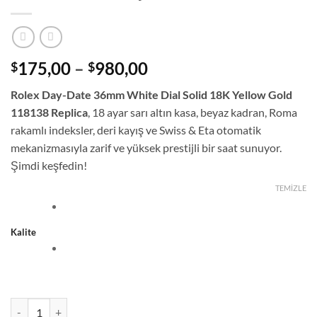
Fiyat
175,00
–
980,00
$
$
aralığı:
Rolex Day-Date 36mm White Dial Solid 18K Yellow Gold
$175,00
118138 Replica
, 18 ayar sarı altın kasa, beyaz kadran, Roma
-
rakamlı indeksler, deri kayış ve Swiss & Eta otomatik
$980,00
mekanizmasıyla zarif ve yüksek prestijli bir saat sunuyor.
Şimdi keşfedin!
TEMIZLE
Kalite
Rolex Day-Date 36 Beyaz Kadran Roma Rakamlı Deri Kayış Saat adet