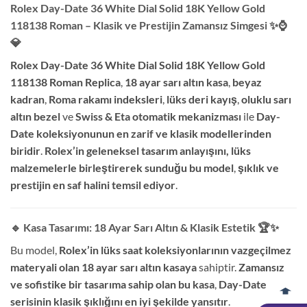
Rolex Day-Date 36 White Dial Solid 18K Yellow Gold
118138 Roman – Klasik ve Prestijin Zamansız Simgesi
✨⌚
💎
Rolex Day-Date 36 White Dial Solid 18K Yellow Gold
118138 Roman Replica
,
18 ayar sarı altın kasa
,
beyaz
kadran
,
Roma rakamı indeksleri
,
lüks deri kayış
,
oluklu sarı
altın bezel
ve
Swiss & Eta otomatik mekanizması
ile
Day-
Date koleksiyonunun en zarif ve klasik modellerinden
biridir
.
Rolex’in geleneksel tasarım anlayışını, lüks
malzemelerle birleştirerek sunduğu bu model
,
şıklık ve
prestijin en saf halini temsil ediyor
.
🔹 Kasa Tasarımı: 18 Ayar Sarı Altın & Klasik Estetik
🏆✨
Bu model,
Rolex’in lüks saat koleksiyonlarının vazgeçilmez
materyali olan 18 ayar sarı altın kasaya
sahiptir.
Zamansız
ve sofistike bir tasarıma sahip olan bu kasa
,
Day-Date
serisinin klasik şıklığını en iyi şekilde yansıtır
.