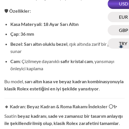
USD
🛡️
Özellikler:
EUR
Kasa Materyali:
18 Ayar Sarı Altın
GBP
Çap:
36 mm
TRY
Bezel:
Sarı altın oluklu bezel
, ışık altında zarif bir parlaklık
sunar
Cam:
Çizilmeye dayanıklı
safir kristal cam
, yansımayı
önleyici kaplama
Bu model,
sarı altın kasa ve beyaz kadran kombinasyonuyla
klasik Rolex estetiğini en iyi şekilde yansıtıyor
.
🔹 Kadran: Beyaz Kadran & Roma Rakamı İndeksler
⚪✨
Saatin
beyaz kadranı
,
sade ve zamansız bir tasarım anlayışı
ile şekillendirilmiş olup
,
klasik Rolex zarafetini tamamlar
.