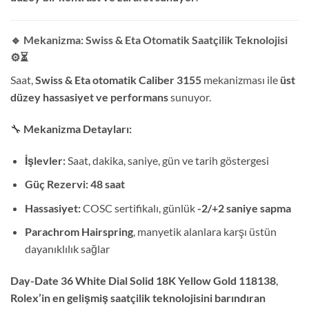
🔹 Mekanizma: Swiss & Eta Otomatik Saatçilik Teknolojisi
⚙️⏳
Saat,
Swiss & Eta otomatik Caliber 3155
mekanizması ile
üst
düzey hassasiyet ve performans
sunuyor.
🔧
Mekanizma Detayları:
İşlevler:
Saat, dakika, saniye, gün ve tarih göstergesi
Güç Rezervi:
48 saat
Hassasiyet:
COSC sertifikalı, günlük
-2/+2 saniye sapma
Parachrom Hairspring
, manyetik alanlara karşı üstün
dayanıklılık sağlar
Day-Date 36 White Dial Solid 18K Yellow Gold 118138
,
Rolex’in en gelişmiş saatçilik teknolojisini barındıran